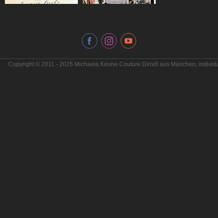
Copyright © 2011 - 2026 Michaela Keune Couture Dirndl aus München, individu